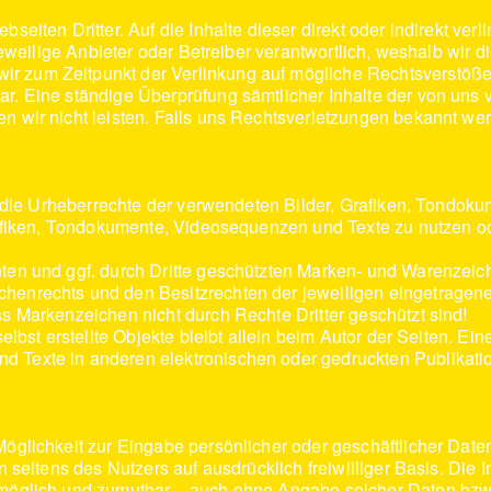
seiten Dritter. Auf die Inhalte dieser direkt oder indirekt ver
 jeweilige Anbieter oder Betreiber verantwortlich, weshalb wir
 zum Zeitpunkt der Verlinkung auf mögliche Rechtsverstöße 
r. Eine ständige Überprüfung sämtlicher Inhalte der von uns v
n wir nicht leisten. Falls uns Rechtsverletzungen bekannt we
nen die Urheberrechte der verwendeten Bilder, Grafiken, Tondo
Grafiken, Tondokumente, Videosequenzen und Texte zu nutzen od
nten und ggf. durch Dritte geschützten Marken- und Warenzeic
henrechts und den Besitzrechten der jeweiligen eingetragene
s Markenzeichen nicht durch Rechte Dritter geschützt sind!
selbst erstellte Objekte bleibt allein beim Autor der Seiten. E
 Texte in anderen elektronischen oder gedruckten Publikati
Möglichkeit zur Eingabe persönlicher oder geschäftlicher Dat
en seitens des Nutzers auf ausdrücklich freiwilliger Basis. D
 möglich und zumutbar – auch ohne Angabe solcher Daten bzw