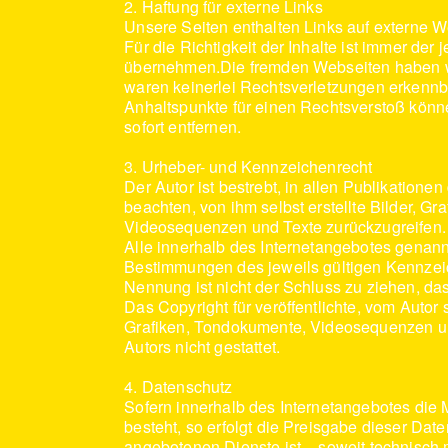
2. Haftung für externe Links
Unsere Seiten enthalten Links auf externe Web
Für die Richtigkeit der Inhalte ist immer der
übernehmen.Die fremden Webseiten haben wir
waren keinerlei Rechtsverletzungen erkennba
Anhaltspunkte für einen Rechtsverstoß könne
sofort entfernen.
3. Urheber- und Kennzeichenrecht
Der Autor ist bestrebt, in allen Publikatio
beachten, von ihm selbst erstellte Bilder, 
Videosequenzen und Texte zurückzugreifen.
Alle innerhalb des Internetangebotes genan
Bestimmungen des jeweils gültigen Kennzeic
Nennung ist nicht der Schluss zu ziehen, das
Das Copyright für veröffentlichte, vom Autor 
Grafiken, Tondokumente, Videosequenzen und
Autors nicht gestattet.
4. Datenschutz
Sofern innerhalb des Internetangebotes die 
besteht, so erfolgt die Preisgabe dieser Dat
angebotenen Dienste ist – soweit technisch