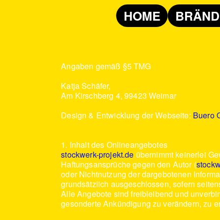
HOME
BRÄND
Angaben gemäß §5 TMG
Katja Schäfer,
Am Kirschberg 4, 99423 Weimar
Design & Entwicklung der Webseite:
Buero 
1. Inhalt des Onlineangebotes
stockwerk-projekt.de
übernimmt keinerlei Gewä
Haftungsansprüche gegen den Autor (
stockw
oder Nichtnutzung der dargebotenen Informat
grundsätzlich ausgeschlossen, sofern seitens
Alle Angebote sind freibleibend und unverbin
gesonderte Ankündigung zu verändern, zu erg