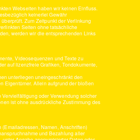
linkten Webseiten haben wir keinen Einfluss.
 diesbezüglich keinerlei Gewähr
überprüft. Zum Zeitpunkt der Verlinkung
erlinkten Seiten ohne tatsächliche
rden, werden wir die entsprechenden Links
kumente, Videosequenzen und Texte zu
er auf lizenzfreie Grafiken, Tondokumente,
hen unterliegen uneingeschränkt den
n Eigentümer. Allein aufgrund der bloßen
ine Vervielfältigung oder Verwendung solcher
onen ist ohne ausdrückliche Zustimmung des
en (Emailadressen, Namen, Anschriften)
ie Inanspruchnahme und Bezahlung aller
. unter Angabe anonymisierter Daten oder