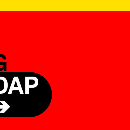
G
DAP
➔