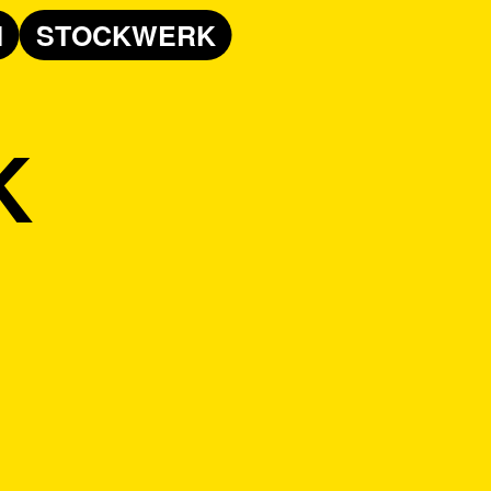
N
STOCKWERK
K