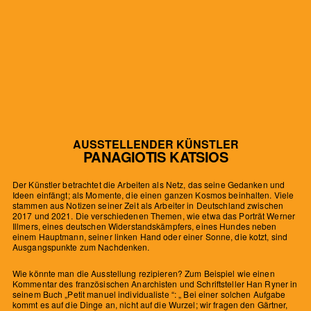
AUSSTELLENDER KÜNSTLER
PANAGIOTIS KATSIOS
Der Künstler betrachtet die Arbeiten als Netz, das seine Gedanken und
Ideen einfängt; als Momente, die einen ganzen Kosmos beinhalten. Viele
stammen aus Notizen seiner Zeit als Arbeiter in Deutschland zwischen
2017 und 2021. Die verschiedenen Themen, wie etwa das Porträt Werner
Illmers, eines deutschen Widerstandskämpfers, eines Hundes neben
einem Hauptmann, seiner linken Hand oder einer Sonne, die kotzt, sind
Ausgangspunkte zum Nachdenken.
Wie könnte man die Ausstellung rezipieren? Zum Beispiel wie einen
Kommentar des französischen Anarchisten und Schriftsteller Han Ryner in
seinem Buch „Petit manuel individualiste “: „ Bei einer solchen Aufgabe
kommt es auf die Dinge an, nicht auf die Wurzel; wir fragen den Gärtner,