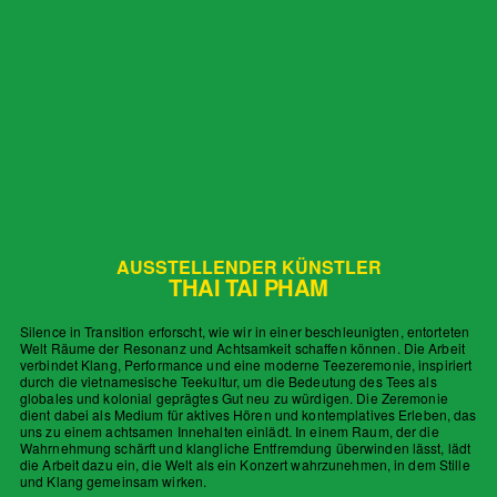
AUSSTELLENDER KÜNSTLER
THAI TAI PHAM
Silence in Transition erforscht, wie wir in einer beschleunigten, entorteten
Welt Räume der Resonanz und Achtsamkeit schaffen können. Die Arbeit
verbindet Klang, Performance und eine moderne Teezeremonie, inspiriert
durch die vietnamesische Teekultur, um die Bedeutung des Tees als
globales und kolonial geprägtes Gut neu zu würdigen. Die Zeremonie
dient dabei als Medium für aktives Hören und kontemplatives Erleben, das
uns zu einem achtsamen Innehalten einlädt. In einem Raum, der die
Wahrnehmung schärft und klangliche Entfremdung überwinden lässt, lädt
die Arbeit dazu ein, die Welt als ein Konzert wahrzunehmen, in dem Stille
und Klang gemeinsam wirken.