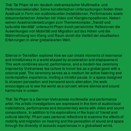
Thái Tài Phạm
ist ein deutsch-vietnamesischer Multimedia- und
Performancekünstler. Seine künstlerischen Untersuchungen finden ihren
Ausdruck in Form von audiovisuellen Installationen, Performances sowie
dokumentarischen Arbeiten mit Video und Klangkompositionen. Neben
seinen Auseinandersetzungen zum Themenkomplex „Transit und
kulturelle Identität“ untersucht Phạm durch persönliche Reflexionen die
Auswirkungen von Mobilität und Migration auf das Hören und die
Wahrnehmung von Klang und Raum durch die Vielfalt der akustischen
Erfahrungen in einer globalisierten Welt.
Silence in Transition explores how we can create moments of resonance
and mindfulness in a world shaped by acceleration and displacement.
This work combines sound, performance, and a modern tea ceremony
inspired by Vietnamese tea culture to honor tea as a global good with a
colonial past. The ceremony serves as a medium for active listening and
contemplative experience, inviting a mindful pause. In a space designed
to sharpen perception and transcend sonic alienation, the work
encourages us to see the world as a concert, where silence and sound
harmonize in unison.
Thái Tài Phạm
is a German-Vietnamese multimedia and performance
artist. His artistic investigations are expressed in the form of audiovisual
installations, performances and documentary works with video and sound
compositions. In addition to his explorations of the topic of ‘transit and
cultural identity’, Phạm uses personal reflections to examine the effects of
mobility and migration on hearing and the perception of sound and space
through the diversity of acoustic experiences in a globalised world.