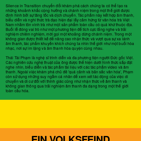
Silence in Transition chuyển đổi khám phá cách chúng ta có thể tạo ra
những khoảnh khắc cộng hưởng và chánh niệm trong một thế giới được
định hình bởi sự tăng tốc và dịch chuyển. Tác phẩm này kết hợp âm thanh,
biểu diễn và nghi thức trà đạo hiện đại lấy cảm hứng từ văn hóa trà Việt
Nam nhằm tôn vinh trà như một sản phẩm toàn cầu có quá khứ thuộc địa.
Buổi lễ đóng vai trò như một phương tiện để tích cực lắng nghe và trải
nghiệm chiêm nghiệm, mời gọi một khoảng dừng chánh niệm. Trong một
không gian được thiết kế để nâng cao nhận thức và vượt qua sự xa lánh
âm thanh, tác phẩm khuyến khích chúng ta nhìn thế giới như một buổi hòa
nhạc, nơi sự im lặng và âm thanh hòa quyện cùng nhau.
Thái Tài Phạm
là nghệ sĩ trình diễn và đa phương tiện người Đức gốc Việt.
Các nghiên cứu nghệ thuật của ông được thể hiện dưới hình thức sắp đặt
nghe nhìn, biểu diễn và tác phẩm tài liệu với các tác phẩm video và âm
thanh. Ngoài việc khám phá chủ đề 'quá cảnh và bản sắc văn hóa', Phạm
còn sử dụng những suy ngẫm cá nhân để xem xét tác động của việc di
chuyển và di cư đối với thính giác cũng như nhận thức về âm thanh và
không gian thông qua trải nghiệm âm thanh đa dạng trong một thế giới
toàn cầu hóa.
EIN VOLKSFEIND